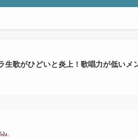
ラ生歌がひどいと炎上！歌唱力が低いメ
ム)』