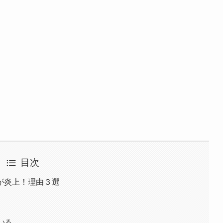
目次
が炎上！理由３選
いる