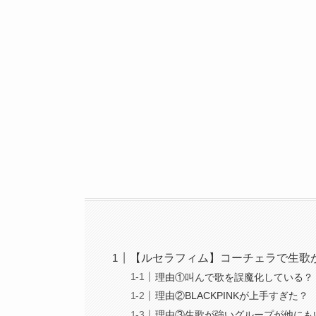
【ルセラフィム】コーチェラで生歌
理由①叫んで歌を誤魔化している？
理由②BLACKPINKが上手すぎた？
理由③生歌が強いグループが他にも