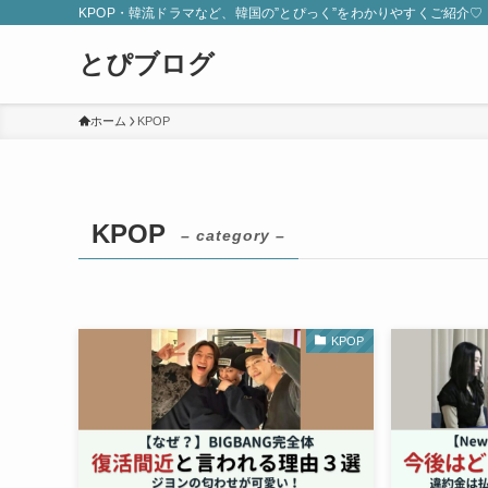
KPOP・韓流ドラマなど、韓国の”とぴっく”をわかりやすくご紹介♡
とぴブログ
ホーム
KPOP
KPOP
– category –
KPOP