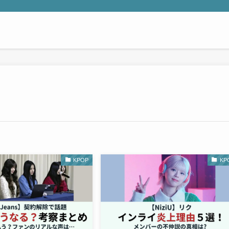
KPOP
KP