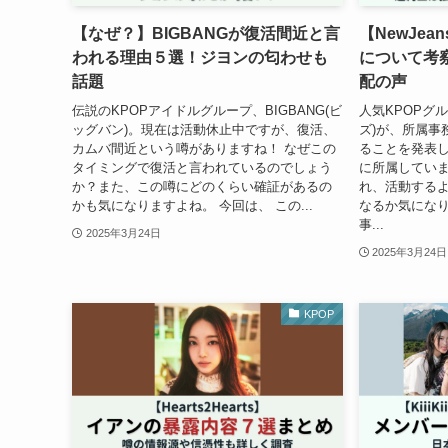
【なぜ？】BIGBANGが復活間近と言
【NewJe
われる理由５選！ジヨンの匂わせも
について考
話題
配の声
伝説のKPOPアイドルグループ、BIGBANG(ビ
人気KPOPグル
ッグバン)。現在は活動休止中ですが、復活、
ズ)が、所属事
カムバ間近という噂がありますね！ なぜこの
ることを発表し
タイミングで復活と言われているのでしょう
に所属していま
か？また、この噂にどのくらい確証があるの
れ、活動する
かも気になりますよね。 今回は、 この...
なるか気になり
事...
2025年3月24日
2025年3月24日
KPOP