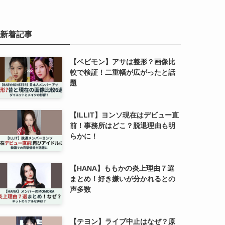
新着記事
【ベビモン】アサは整形？画像比
較で検証！二重幅が広がったと話
題
【ILLIT】ヨンソ現在はデビュー直
前！事務所はどこ？脱退理由も明
らかに！
【HANA】ももかの炎上理由７選
まとめ！好き嫌いが分かれるとの
声多数
【テヨン】ライブ中止はなぜ？原