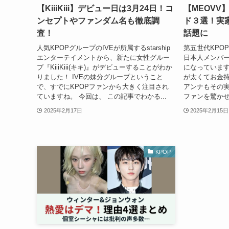
【KiiiKiii】デビュー日は3月24日！コ
【MEOVV
ンセプトやファンダム名も徹底調
ド３選！実
査！
話題に
人気KPOPグループのIVEが所属するstarship
第五世代KPOP
エンターテイメントから、新たに女性グルー
日本人メンバ
プ『KiiiKiii(キキ)』がデビューすることがわか
になっています
りました！ IVEの妹分グループということ
が太くてお金
で、すでにKPOPファンから大きく注目され
アンナもその
ていますね。 今回は、 この記事でわかる...
ファンを驚かせて
2025年2月17日
2025年2月15日
KPOP