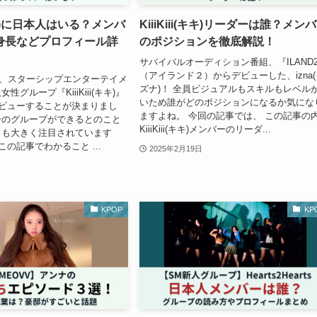
i(キキ)に日本人はいる？メンバ
KiiiKiii(キキ)リーダーは誰？メン
身長などプロフィール詳
のポジションを徹底解説！
サバイバルオーディション番組、『ILAND
（アイランド２）からデビューした、izna(
る、スターシップエンターテイメ
ズナ)！ 全員ビジュアルもスキルもレベル
グループ『KiiiKiii(キキ)』
いため誰がどのポジションになるか気にな
デビューすることが決まりまし
ますよね。 今回の記事では、 この記事の
妹分のグループができるとのこと
KiiiKiii(キキ)メンバーのリーダ...
らも大きく注目されています
この記事でわかること ...
2025年2月19日
KPOP
KP