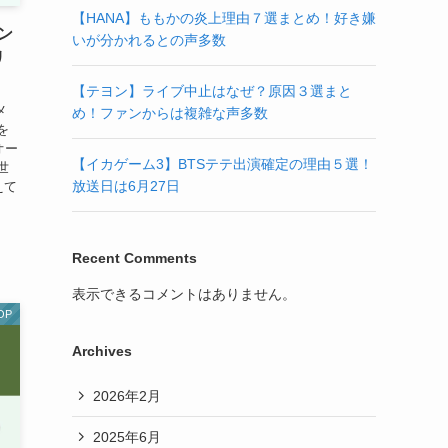
【HANA】ももかの炎上理由７選まとめ！好き嫌
ン
いが分かれるとの声多数
リ
【テヨン】ライブ中止はなぜ？原因３選まと
メ
め！ファンからは複雑な声多数
を
オー
【イカゲーム3】BTSテテ出演確定の理由５選！
世
放送日は6月27日
えて
Recent Comments
表示できるコメントはありません。
OP
Archives
2026年2月
2025年6月