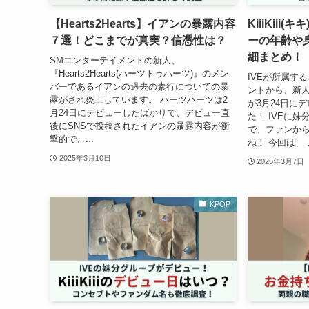
【Hearts2Hearts】イアンの暴露内容
KiiiKii
７選！どこまでが真実？信憑性は？
ーの年齢や
細まとめ！
SMエンターテイメントの新人、
『Hearts2Hearts(ハーツトゥハーツ)』のメン
IVEが所属す
バーであるイアンの過去の素行についての暴
ントから、新人女性
露がされ炎上しています。 ハーツハーツは2
が3月24日に
月24日にデビューしたばかりで、デビュー直
た！ IVEに
後にSNSで投稿されたイアンの暴露内容が衝
で、ファンか
撃的で、...
ね！ 今回は、 
2025年3月10日
2025年3月7日
KPOP