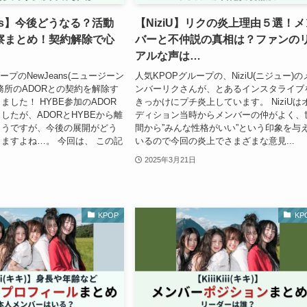
ans】今後どうなる？活動
【NiziU】リクの炎上理由５選！メ
察まとめ！契約解除で心
バーと不仲説の真相は？ファンの
アルな声は…
ープのNewJeans(ニュージーン
人気KPOPグループの、NiziU(ニジュー)の
務所のADORとの契約を解除す
ンバーリクさんが、とあるインスタライブ
ました！ HYBE参加のADOR
きっかけにプチ炎上しています。 NiziUは
したが、ADORとHYBEから離
ディション当時からメンバーの仲がよく、
ようですが、今後の展開がどう
間から”みんな性格がいい”という印象を与
ますよね…。 今回は、 この記
いるので今回の炎上でさまざまな意見...
2025年3月21日
KPOP
KP