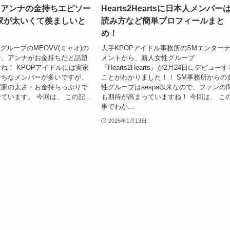
】アンナの金持ちエピソー
Hearts2Heartsに日本人メンバー
家が太いくて羨ましいと
読み方など簡単プロフィールまと
め！
グループのMEOVV(ミャオ)の
大手KPOPアイドル事務所のSMエンター
ー、アンナがお金持ちだと話題
メントから、新人女性グループ
ね！ KPOPアイドルには実家
『Hearts2Hearts』が2月24日にデビュー
持ちなメンバーが多いですが、
ことがわかりました！！ SM事務所からの
実家の太さ・お金持ちっぷりで
性グループはaespa以来なので、ファンの
います。 今回は、 この記...
も期待が高まっていますね！ 今回は、 こ
事でわか...
2025年1月13日