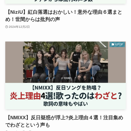
【NiziU】紅白落選はおかしい！意外な理由６選まと
め！世間からは批判の声
2024年12月2日
KPOP
【NMIXX】反日疑惑が浮上?炎上理由４選！注目集め
でわざとという声も