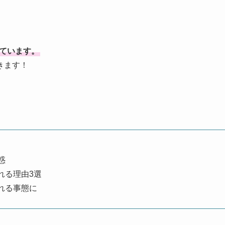
ています。
きます！
惑
れる理由3選
れる事態に