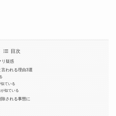
目次
パクリ疑惑
リと言われる理由3選
る
が似ている
像が似ている
削除される事態に