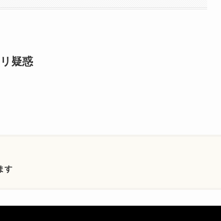
クリ疑惑
、
ます