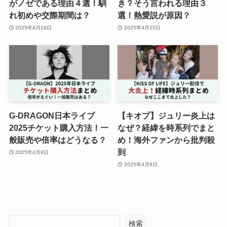
がノゼである理由４選！馴
き？そう言われる理由３
れ初めや交際期間は？
選！熱愛説が原因？
2025年4月16日
2025年4月15日
G-DRAGON日本ライブ
【キオプ】ジュリー炎上は
2025チケット購入方法！一
なぜ？経緯を時系列でまと
般販売や倍率はどうなる？
め！海外ファンから批判殺
到
2025年4月9日
2025年4月6日
検索