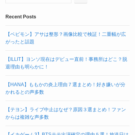
Recent Posts
【ベビモン】アサは整形？画像比較で検証！二重幅が広
がったと話題
【ILLIT】ヨンソ現在はデビュー直前！事務所はどこ？脱
退理由も明らかに！
【HANA】ももかの炎上理由７選まとめ！好き嫌いが分
かれるとの声多数
【テヨン】ライブ中止はなぜ？原因３選まとめ！ファン
からは複雑な声多数
【イカゲーム3】BTSテテ出演確定の理由５選！放送日は